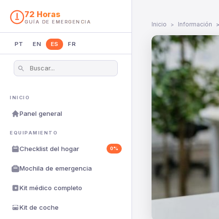
72 Horas
GUÍA DE EMERGENCIA
Inicio
Información
PT
EN
ES
FR
INICIO
Panel general
EQUIPAMIENTO
Checklist del hogar
0%
Mochila de emergencia
Kit médico completo
Kit de coche