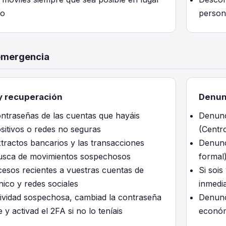
co
person
emergencia
 y recuperación
Denun
ntraseñas de las cuentas que hayáis
Denunci
sitivos o redes no seguras
(Centr
xtractos bancarios y las transacciones
Denunc
busca de movimientos sospechosos
formal
cesos recientes a vuestras cuentas de
Si sois
nico y redes sociales
inmedi
ctividad sospechosa, cambiad la contraseña
Denunci
y activad el 2FA si no lo teníais
econó