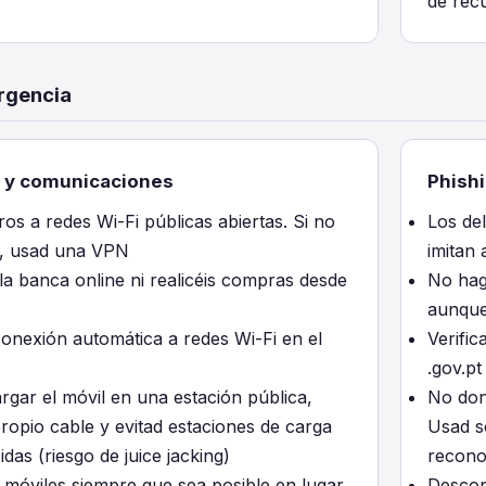
de rec
rgencia
o y comunicaciones
Phishi
ros a redes Wi-Fi públicas abiertas. Si no
Los de
a, usad una VPN
imitan
la banca online ni realicéis compras desde
No hagá
aunque
conexión automática a redes Wi-Fi en el
Verific
.gov.pt
argar el móvil en una estación pública,
No doné
ropio cable y evitad estaciones de carga
Usad so
as (riesgo de juice jacking)
recono
 móviles siempre que sea posible en lugar
Descon