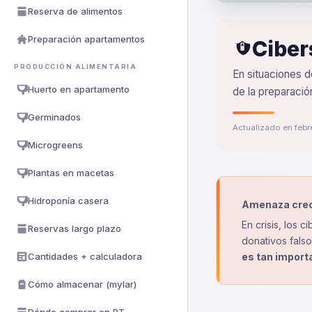
Reserva de alimentos
Preparación apartamentos
Ciber
PRODUCCIÓN ALIMENTARIA
En situaciones d
Huerto en apartamento
de la preparació
Germinados
Actualizado en feb
Microgreens
Plantas en macetas
Hidroponía casera
Amenaza crec
En crisis, los 
Reservas largo plazo
donativos fals
Cantidades + calculadora
es tan import
Cómo almacenar (mylar)