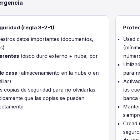
ergencia
guridad (regla 3-2-1)
Prote
estros datos importantes (documentos,
Usad c
s)
(mínim
ferentes
(disco duro externo + nube, por
número
Utiliz
de casa
(almacenamiento en la nube o en
para n
liar)
Activad
s copias de seguridad para no olvidarlas
las cue
ódicamente que las copias se pueden
banca 
rectamente
Manten
siempr
Cread u
seguro