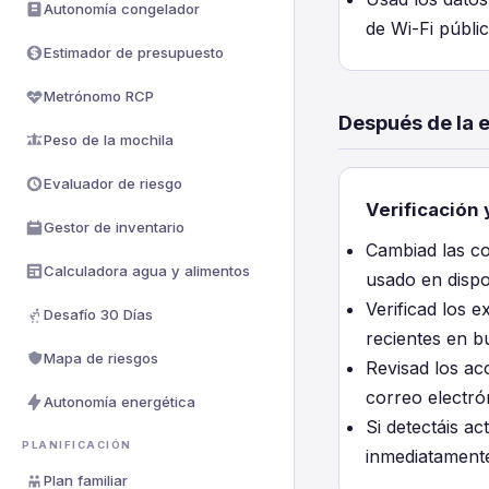
Autonomía congelador
de Wi-Fi públi
Estimador de presupuesto
Metrónomo RCP
Después de la 
Peso de la mochila
Evaluador de riesgo
Verificación
Gestor de inventario
Cambiad las co
Calculadora agua y alimentos
usado en dispo
Verificad los e
Desafío 30 Días
recientes en 
Mapa de riesgos
Revisad los ac
correo electró
Autonomía energética
Si detectáis a
PLANIFICACIÓN
inmediatamente 
Plan familiar