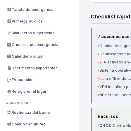
Tarjeta de emergencia
Checklist rápid
Primeros auxilios
Simulacros y ejercicios
7 acciones ese
Checklist posemergencia
Copias de seguri
Contraseñas fuer
Calendario anual
2FA activado en 
Documentos importantes
Sistema operativ
Lista offline de
Evacuación
VPN instalada pa
Refugio en el lugar
Número del banc
COMUNIDAD
Resiliencia del barrio
Recursos
Comunicar sin red
CNCS
(Centro Na