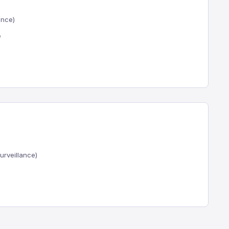
ence)
e
urveillance)