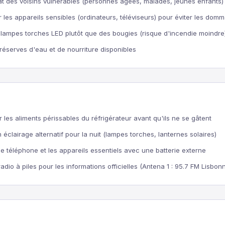
état des voisins vulnérables (personnes âgées, malades, jeunes enfants)
les appareils sensibles (ordinateurs, téléviseurs) pour éviter les do
s lampes torches LED plutôt que des bougies (risque d'incendie moindre
s réserves d'eau et de nourriture disponibles
es aliments périssables du réfrigérateur avant qu'ils ne se gâtent
 éclairage alternatif pour la nuit (lampes torches, lanternes solaires)
e téléphone et les appareils essentiels avec une batterie externe
radio à piles pour les informations officielles (Antena 1 : 95.7 FM Lisbon