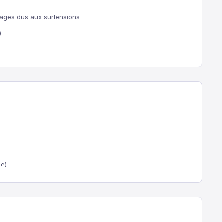
mmages dus aux surtensions
)
ne)