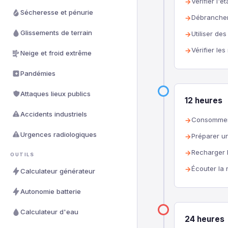
Vérifier l'
Sécheresse et pénurie
Débrancher 
Glissements de terrain
Utiliser de
Vérifier le
Neige et froid extrême
Pandémies
Attaques lieux publics
12 heures
Accidents industriels
Consommer l
Urgences radiologiques
Préparer un
Recharger l
OUTILS
Écouter la 
Calculateur générateur
Autonomie batterie
Calculateur d'eau
24 heures