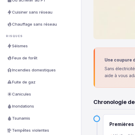
Où acheter au PT
Cuisiner sans réseau
Chauffage sans réseau
RISQUES
Séismes
Feux de forêt
Une coupure d
Sans électricit
Incendies domestiques
aide à vous ada
Fuite de gaz
Canicules
Chronologie des
Inondations
Tsunamis
Premières 
Tempêtes violentes