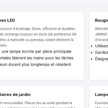
hes LED
Bougi
ssource d'éclairage. Sûres, efficaces et durables.
Alternat
 de rechange toujours en stock (de préférence AA
JAMAIS d
les à manivelle ou panneau solaire éliminent la
d'incend
iles.
Utilise
 une lampe torche par pièce principale
Gardez 
ntales libèrent les mains pour les tâches
Éteigne
thium durent plus longtemps et résistent
aires de jardin
Lampes
et renouvelable. Placez-les au soleil pendant la
Fourniss