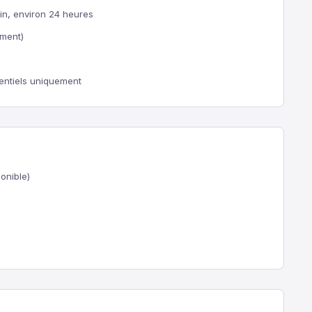
ein, environ 24 heures
ement)
sentiels uniquement
onible)