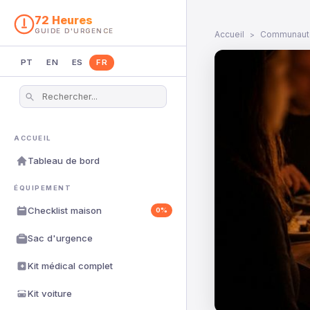
72 Heures
GUIDE D'URGENCE
Accueil
Communaut
PT
EN
ES
FR
ACCUEIL
Tableau de bord
ÉQUIPEMENT
Checklist maison
0%
Sac d'urgence
Kit médical complet
Kit voiture