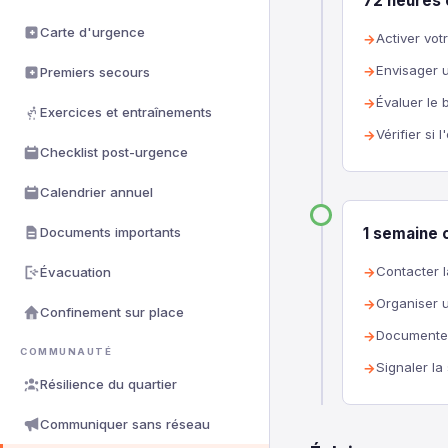
72 heures 
Carte d'urgence
Activer vot
Envisager u
Premiers secours
Évaluer le 
Exercices et entraînements
Vérifier si
Checklist post-urgence
Calendrier annuel
Documents importants
1 semaine 
Contacter l
Évacuation
Organiser 
Confinement sur place
Documenter
COMMUNAUTÉ
Signaler la
Résilience du quartier
Communiquer sans réseau