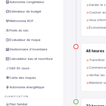
Autonomie congélateur
Garder le c
Estimateur de budget
Cuisiner a
Vous inform
Métronome RCP
Économiser 
Poids du sac
Évaluateur de risque
Gestionnaire d'inventaire
48 heures
Calculateur eau et nourriture
Transférer 
Commencer 
Défi 30 Jours
Vérifier le
Carte des risques
Maintenir u
Autonomie énergétique
PLANIFICATION
Plan familial