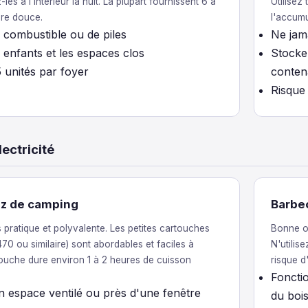
les à l'intérieur la nuit. La plupart fournissent 6 à
Utilisez
ère douce.
l'accum
combustible ou de piles
Ne jam
 enfants et les espaces clos
Stocke
 unités par foyer
conten
Risque
lectricité
az de camping
Barbe
s pratique et polyvalente. Les petites cartouches
Bonne op
70 ou similaire) sont abordables et faciles à
N'utilis
ouche dure environ 1 à 2 heures de cuisson
risque d
Foncti
un espace ventilé ou près d'une fenêtre
du boi