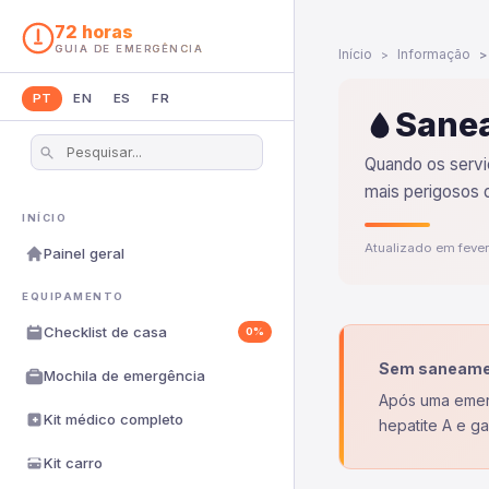
72 horas
GUIA DE EMERGÊNCIA
Início
Informação
PT
EN
ES
FR
Sane
Quando os servi
mais perigosos 
INÍCIO
Atualizado em feve
Painel geral
EQUIPAMENTO
Checklist de casa
0%
Sem saneame
Mochila de emergência
Após uma emerg
Kit médico completo
hepatite A e g
Kit carro