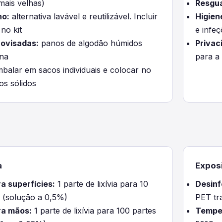
mais velhas)
Resgua
no:
alternativa lavável e reutilizável. Incluir
Higien
no kit
e infe
rovisadas:
panos de algodão húmidos
Privac
na
para a
balar em sacos individuais e colocar no
os sólidos
a
Exposi
a superfícies:
1 parte de lixívia para 10
Desinf
 (solução a 0,5%)
PET tr
ra mãos:
1 parte de lixívia para 100 partes
Tempe