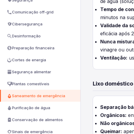
Segurança
de água (solu
Tempo de con
Comunicação off-grid
minutos na sup
Cibersegurança
Validade da s
eficácia após 
Desinformação
Nunca mistura
Preparação financeira
vinagre ou out
Ventilação:
us
Cortes de energia
Segurança alimentar
Lixo doméstic
Plantas comestíveis
Saneamento de emergência
Separação bá
Purificação de água
Orgânicos:
ent
Conservação de alimentos
Não orgânicos
Queimar:
apena
Sinais de emergência