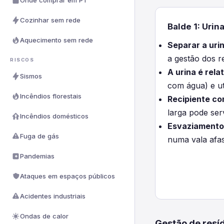
Onde comprar em PT
Cozinhar sem rede
Balde 1: Urin
Aquecimento sem rede
Separar a uri
a gestão dos r
RISCOS
A urina é rela
Sismos
com água) e uti
Incêndios florestais
Recipiente c
larga pode ser
Incêndios domésticos
Esvaziamento
Fuga de gás
numa vala afa
Pandemias
Ataques em espaços públicos
Acidentes industriais
Ondas de calor
Gestão de resí