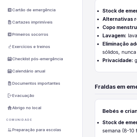
Cartão de emergência
Stock de eme
Alternativas r
Cartazes imprimíveis
Copo menstru
Primeiros socorros
Lavagem:
lava
Eliminação a
Exercícios e treinos
sólidos, nunca
Checklist pós-emergência
Privacidade:
g
Calendário anual
Documentos importantes
Fraldas em em
Evacuação
Abrigo no local
Bebés e cria
COMUNIDADE
Stock de eme
Preparação para escolas
semana (8-10 f