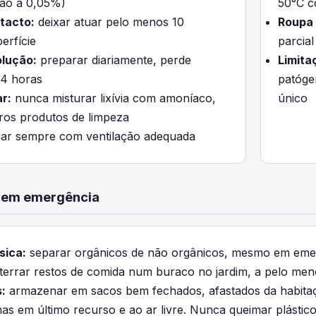
ção a 0,05%)
50°C c
tacto:
deixar atuar pelo menos 10
Roupa 
erfície
parcial
olução:
preparar diariamente, perde
Limita
24 horas
patóge
r:
nunca misturar lixívia com amoníaco,
único
ros produtos de limpeza
ar sempre com ventilação adequada
o em emergência
sica:
separar orgânicos de não orgânicos, mesmo em eme
errar restos de comida num buraco no jardim, a pelo men
:
armazenar em sacos bem fechados, afastados da habitaç
s em último recurso e ao ar livre. Nunca queimar plástico