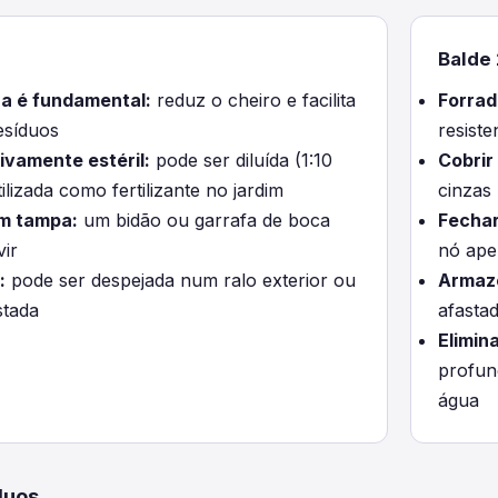
a
Balde 
na é fundamental:
reduz o cheiro e facilita
Forrad
esíduos
resiste
tivamente estéril:
pode ser diluída (1:10
Cobrir
lizada como fertilizante no jardim
cinzas
om tampa:
um bidão ou garrafa de boca
Fechar
vir
nó ape
:
pode ser despejada num ralo exterior ou
Armaz
stada
afasta
Elimin
profun
água
duos