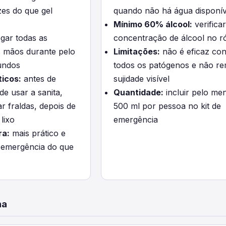
zes do que gel
quando não há água disponív
Mínimo 60% álcool:
verificar
gar todas as
concentração de álcool no r
s mãos durante pelo
Limitações:
não é eficaz con
undos
todos os patógenos e não r
icos:
antes de
sujidade visível
de usar a sanita,
Quantidade:
incluir pelo me
r fraldas, depois de
500 ml por pessoa no kit de
lixo
emergência
ra:
mais prático e
emergência do que
na