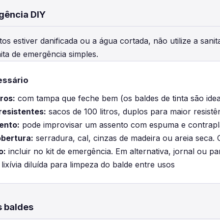
gência DIY
os estiver danificada ou a água cortada, não utilize a san
ta de emergência simples.
essário
tros:
com tampa que feche bem (os baldes de tinta são idea
resistentes:
sacos de 100 litros, duplos para maior resist
ento:
pode improvisar um assento com espuma e contrap
obertura:
serradura, cal, cinzas de madeira ou areia seca
o:
incluir no kit de emergência. Em alternativa, jornal ou pa
lixívia diluída para limpeza do balde entre usos
s baldes