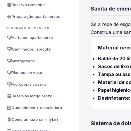
Reserva alimentar
Sanita de emer
Preparação apartamentos
Se a rede de esgot
PRODUÇÃO ALIMENTAR
Construa uma sani
Horta em apartamento
Material nec
Germinados (sprouts)
Balde de 20 li
Microgreens
Sacos de lixo 
Plantas em vaso
Tampa ou ass
Material de c
Hidroponia caseira
Papel higiénic
Reservas longo prazo
Desinfetante:
Quantidades + calculadora
Como armazenar (mylar)
Sistema de doi