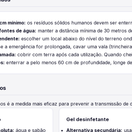
 cm mínimo:
os resíduos sólidos humanos devem ser enter
fontes de água:
manter a distância mínima de 30 metros d
endente:
escolher um local abaixo do nível do terreno ond
e a emergência for prolongada, cavar uma vala (trincheir
camada:
cobrir com terra após cada utilização. Quando che
s:
enterrar a pelo menos 60 cm de profundidade, longe de
ãos
s é a medida mais eficaz para prevenir a transmissão de
o
Gel desinfetante
oluta:
água e sabão
Alternativa secundária:
usa