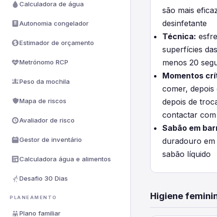
Calculadora de água
são mais efica
desinfetante
Autonomia congelador
Técnica:
esfre
Estimador de orçamento
superfícies da
menos 20 seg
Metrónomo RCP
Momentos crít
Peso da mochila
comer, depois 
Mapa de riscos
depois de troca
contactar com 
Avaliador de risco
Sabão em bar
Gestor de inventário
duradouro em 
sabão líquido
Calculadora água e alimentos
Desafio 30 Dias
Higiene femini
PLANEAMENTO
Plano familiar