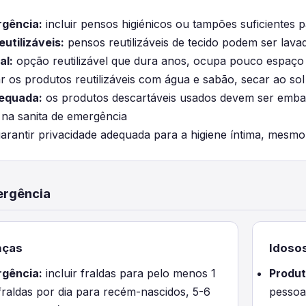
rgência:
incluir pensos higiénicos ou tampões suficientes
eutilizáveis:
pensos reutilizáveis de tecido podem ser lavad
al:
opção reutilizável que dura anos, ocupa pouco espaço
r os produtos reutilizáveis com água e sabão, secar ao so
dequada:
os produtos descartáveis usados devem ser emba
 na sanita de emergência
arantir privacidade adequada para a higiene íntima, mesm
ergência
nças
Idoso
rgência:
incluir fraldas para pelo menos 1
Produt
raldas por dia para recém-nascidos, 5-6
pessoa