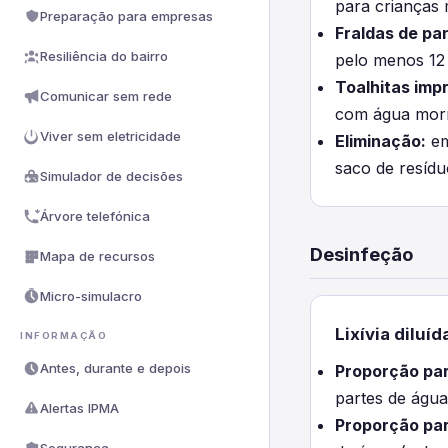
para crianças 
Preparação para empresas
Fraldas de pa
Resiliência do bairro
pelo menos 12 
Toalhitas imp
Comunicar sem rede
com água mor
Viver sem eletricidade
Eliminação:
em
saco de resídu
Simulador de decisões
Árvore telefónica
Desinfeção
Mapa de recursos
Micro-simulacro
Lixívia diluíd
INFORMAÇÃO
Antes, durante e depois
Proporção par
partes de água
Alertas IPMA
Proporção pa