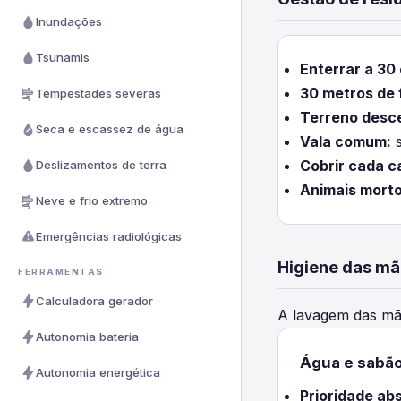
Inundações
Tsunamis
Enterrar a 30
30 metros de 
Tempestades severas
Terreno desc
Seca e escassez de água
Vala comum:
s
Cobrir cada 
Deslizamentos de terra
Animais morto
Neve e frio extremo
Emergências radiológicas
Higiene das m
FERRAMENTAS
Calculadora gerador
A lavagem das mão
Autonomia bateria
Água e sabã
Autonomia energética
Prioridade abs