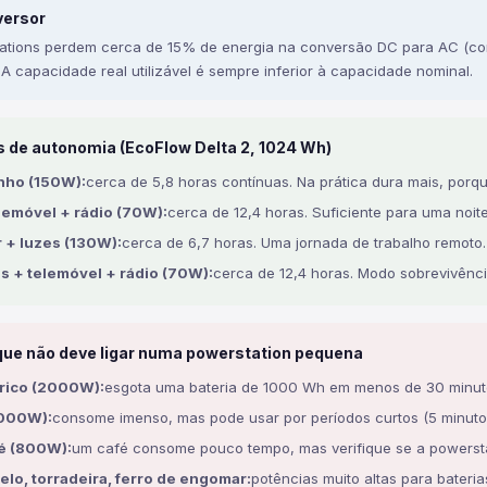
versor
tions perdem cerca de 15% de energia na conversão DC para AC (corre
 A capacidade real utilizável é sempre inferior à capacidade nominal.
s de autonomia (EcoFlow Delta 2, 1024 Wh)
inho (150W):
cerca de 5,8 horas contínuas. Na prática dura mais, porqu
lemóvel + rádio (70W):
cerca de 12,4 horas. Suficiente para uma noite 
r + luzes (130W):
cerca de 6,7 horas. Uma jornada de trabalho remoto.
es + telemóvel + rádio (70W):
cerca de 12,4 horas. Modo sobrevivênci
ue não deve ligar numa powerstation pequena
rico (2000W):
esgota uma bateria de 1000 Wh em menos de 30 minut
1000W):
consome imenso, mas pode usar por períodos curtos (5 minuto
é (800W):
um café consome pouco tempo, mas verifique se a powerstat
lo, torradeira, ferro de engomar:
potências muito altas para baterias