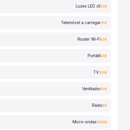
Luzes LED x5
50W
Telemóvel a carregar
15W
Router Wi-Fi
15W
Portátil
65W
TV
100W
Ventilador
50W
Rádio
5W
Micro-ondas
1000W