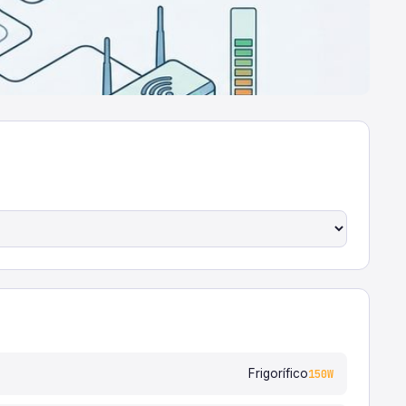
Frigorífico
150W