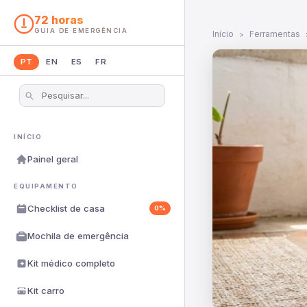
72 horas
GUIA DE EMERGÊNCIA
Início
Ferramentas
PT
EN
ES
FR
INÍCIO
Painel geral
EQUIPAMENTO
Checklist de casa
0%
Mochila de emergência
Kit médico completo
Kit carro