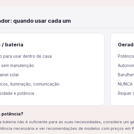
rador: quando usar cada um
/ bateria
Gerad
ro para usar dentro de casa
Potênci
, sem manutenção
Autonom
inel solar
Barulhen
nicos, iluminação, comunicação
NUNCA u
cidade e potência
Requer 
s potência?
 bateria não é suficiente para as suas necessidades, considere um g
potência necessária e ver recomendações de modelos com preços em P