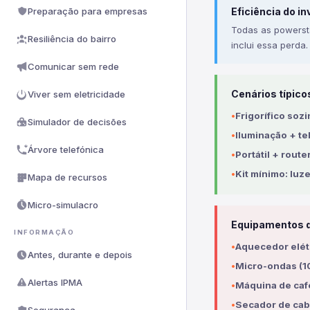
Preparação para empresas
Eficiência do in
Todas as powersta
Resiliência do bairro
inclui essa perda.
Comunicar sem rede
Cenários típico
Viver sem eletricidade
Frigorífico soz
Simulador de decisões
Iluminação + te
Árvore telefónica
Portátil + route
Kit mínimo: luz
Mapa de recursos
Micro-simulacro
Equipamentos q
INFORMAÇÃO
Aquecedor elét
Antes, durante e depois
Micro-ondas (
Alertas IPMA
Máquina de caf
Secador de cabe