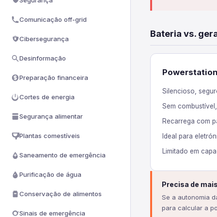
Segurança
Comunicação off-grid
Bateria vs. ge
Cibersegurança
Desinformação
Powerstation 
Preparação financeira
Silencioso, segu
Cortes de energia
Sem combustível
Segurança alimentar
Recarrega com pa
Plantas comestíveis
Ideal para eletró
Limitado em capa
Saneamento de emergência
Purificação de água
Precisa de mai
Conservação de alimentos
Se a autonomia da
para calcular a 
Sinais de emergência