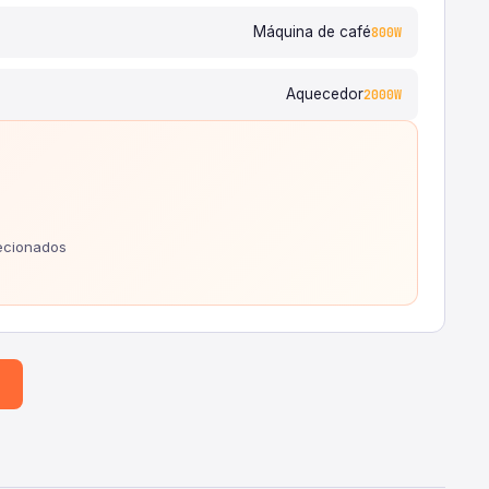
Máquina de café
800W
Aquecedor
2000W
ecionados