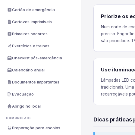
Cartão de emergência
Priorize os 
Cartazes imprimíveis
Num corte de ene
Primeiros socorros
precisa. Frigoríf
são prioridade. T
Exercícios e treinos
Checklist pós-emergência
Use iluminaç
Calendário anual
Lâmpadas LED co
Documentos importantes
tradicionais. Um
Evacuação
recarregáveis po
Abrigo no local
Dicas práticas
COMUNIDADE
Preparação para escolas