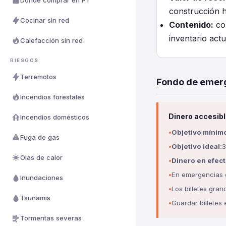
Dónde comprar en PT
construcción 
Cocinar sin red
Contenido:
cob
inventario act
Calefacción sin red
RIESGOS
Terremotos
Fondo de emer
Incendios forestales
Dinero accesibl
Incendios domésticos
Objetivo mínim
Fuga de gas
Objetivo ideal:
3
Olas de calor
Dinero en efecti
En emergencias g
Inundaciones
Los billetes gr
Tsunamis
Guardar billetes
Tormentas severas