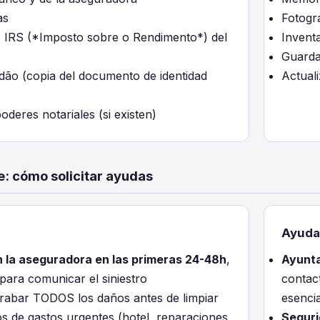
as
Fotogr
e IRS (*Imposto sobre o Rendimento*) del
Inventa
Guarda
dão (copia del documento de identidad
Actual
oderes notariales (si existen)
e: cómo solicitar ayudas
Ayuda
 la aseguradora en las primeras 24-48h
,
Ayunta
 para comunicar el siniestro
contact
grabar TODOS los daños antes de limpiar
esencia
s de gastos urgentes (hotel, reparaciones
Seguri