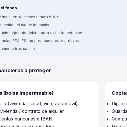
el fondo
/mes, en 10 meses tendrá 500€
tomática el día de la nómina
sin tarjeta de débito) para evitar la tentación
encias REALES, no para compras impulsivas
tamente tras su uso
ancieros a proteger
as (bolsa impermeable)
Copias
ro (vivienda, salud, vida, automóvil)
Digital
 vivienda / contrato de alquiler
Guarda
entas bancarias e IBAN
Compar
anco y de la aseguradora
Memori