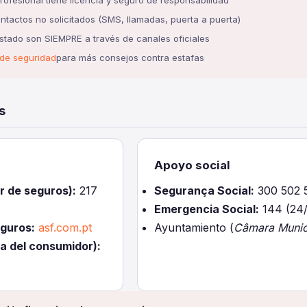
profesional tiene licencia y seguro de responsabilidad
ntactos no solicitados (SMS, llamadas, puerta a puerta)
stado son SIEMPRE a través de canales oficiales
 de seguridad
para más consejos contra estafas
s
Apoyo social
r de seguros):
217
Segurança Social:
300 502 
Emergencia Social:
144 (24/
guros:
asf.com.pt
Ayuntamiento (
Câmara Munic
 del consumidor):