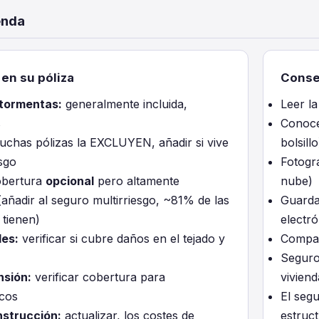
enda
 en su póliza
Conse
 tormentas:
generalmente incluida,
Leer l
s
Conocer
chas pólizas la EXCLUYEN, añadir si vive
bolsillo
sgo
Fotogra
bertura
opcional
pero altamente
nube)
ñadir al seguro multirriesgo, ~81% de las
Guarda
 tienen)
electró
les:
verificar si cubre daños en el tejado y
Compar
Seguro
nsión:
verificar cobertura para
viviend
icos
El seg
nstrucción:
actualizar, los costes de
estruct