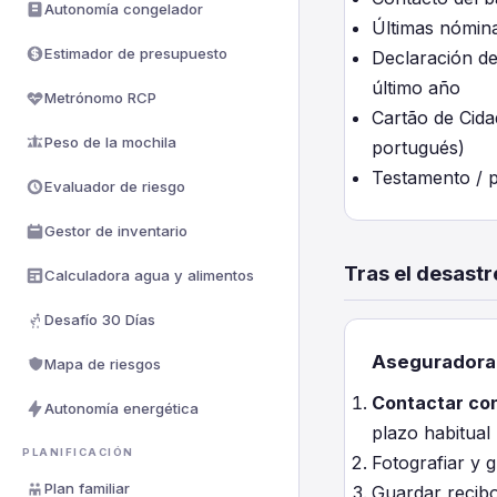
Autonomía congelador
Últimas nómin
Estimador de presupuesto
Declaración d
último año
Metrónomo RCP
Cartão de Cida
Peso de la mochila
portugués)
Testamento / p
Evaluador de riesgo
Gestor de inventario
Tras el desastr
Calculadora agua y alimentos
Desafío 30 Días
Aseguradora
Mapa de riesgos
Contactar con
Autonomía energética
plazo habitual
PLANIFICACIÓN
Fotografiar y 
Plan familiar
Guardar recibo