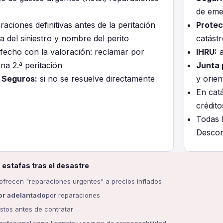
de eme
aciones definitivas antes de la peritación
Protecc
a del siniestro y nombre del perito
catást
isfecho con la valoración: reclamar por
IHRU:
a
una 2.ª peritación
Junta 
 Seguros:
si no se resuelve directamente
y orien
En cat
crédito
Todas l
Descon
 estafas tras el desastre
ofrecen "reparaciones urgentes" a precios inflados
r adelantado
por reparaciones
stos antes de contratar