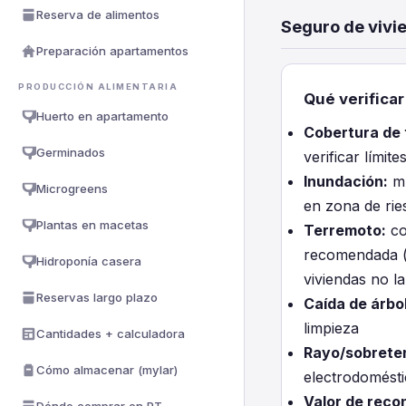
Reserva de alimentos
Seguro de vivi
Preparación apartamentos
PRODUCCIÓN ALIMENTARIA
Qué verificar
Huerto en apartamento
Cobertura de
Germinados
verificar límite
Inundación:
mu
Microgreens
en zona de rie
Plantas en macetas
Terremoto:
co
recomendada (a
Hidroponía casera
viviendas no la
Reservas largo plazo
Caída de árbo
limpieza
Cantidades + calculadora
Rayo/sobrete
Cómo almacenar (mylar)
electrodomést
Valor de reco