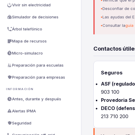
Verificar que el 
Vivir sin electricidad
Desconfiar de co
Simulador de decisiones
Las ayudas del E
Consultar la
guía
Árbol telefónico
Mapa de recursos
Contactos útile
Micro-simulacro
Preparación para escuelas
Seguros
Preparación para empresas
ASF (regulado
INFORMACIÓN
903 100
Antes, durante y después
Provedoria Se
DECO (defensa
Alertas IPMA
213 710 200
Seguridad