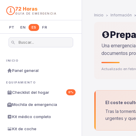
72 Horas
GUÍA DE EMERGENCIA
Inicio
Información
PT
EN
ES
FR
Prepa
Una emergencia 
documentos prot
INICIO
Actualizado en feb
Panel general
EQUIPAMIENTO
Checklist del hogar
0%
El coste ocul
Mochila de emergencia
Tras la torment
Kit médico completo
urgentes y que
Kit de coche