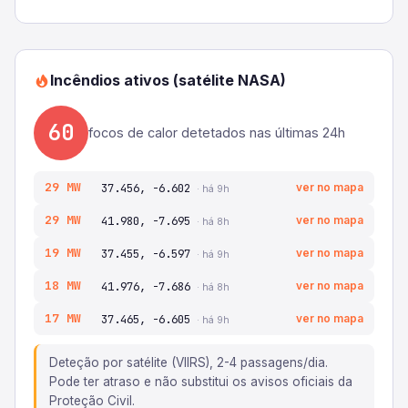
Incêndios ativos (satélite NASA)
60
focos de calor detetados nas últimas 24h
29 MW
37.456, -6.602
ver no mapa
· há 9h
29 MW
41.980, -7.695
ver no mapa
· há 8h
19 MW
37.455, -6.597
ver no mapa
· há 9h
18 MW
41.976, -7.686
ver no mapa
· há 8h
17 MW
37.465, -6.605
ver no mapa
· há 9h
Deteção por satélite (VIIRS), 2-4 passagens/dia.
Pode ter atraso e não substitui os avisos oficiais da
Proteção Civil.