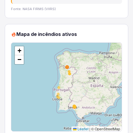
Fonte: NASA FIRMS (VIIRS)
Mapa de incêndios ativos
+
−
Leaflet
|
© OpenStreetMap