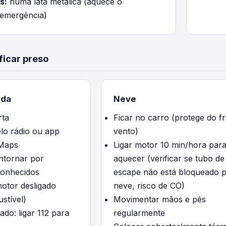
s:
numa lata metálica (aquece o
 emergência)
ficar preso
ada
Neve
rta
Ficar no carro (protege do fr
lo rádio ou app
vento)
Maps
Ligar motor 10 min/hora par
ntornar por
aquecer (verificar se tubo de
onhecidos
escape não está bloqueado p
otor desligado
neve, risco de CO)
stível)
Movimentar mãos e pés
ado: ligar 112 para
regularmente