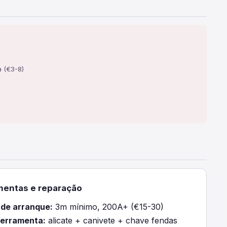
a (€3-8)
mentas e reparação
de arranque:
3m mínimo, 200A+ (€15-30)
ferramenta:
alicate + canivete + chave fendas