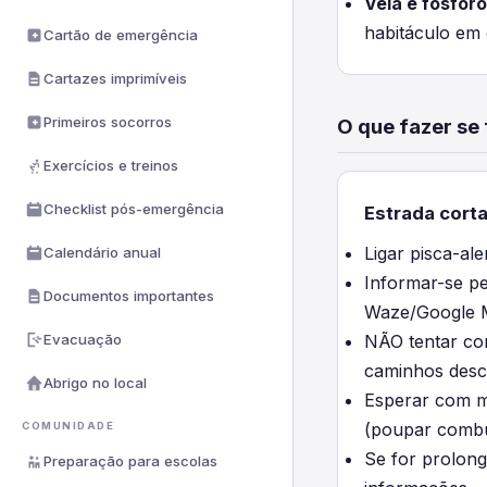
Vela e fósforo
habitáculo em
Cartão de emergência
Cartazes imprimíveis
Primeiros socorros
O que fazer se 
Exercícios e treinos
Checklist pós-emergência
Estrada cort
Ligar pisca-ale
Calendário anual
Informar-se pe
Documentos importantes
Waze/Google 
Evacuação
NÃO tentar co
caminhos desc
Abrigo no local
Esperar com m
(poupar combu
COMUNIDADE
Se for prolong
Preparação para escolas