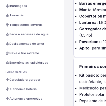
Barras energé
Inundações
Manta térmic
Tsunamis
Cobertor ou 
Lanterna:
LED 
Tempestades severas
Carregador de
Seca e escassez de água
(€5-15)
Powerbank:
10
Deslizamentos de terra
Apito:
para sin
Neve e frio extremo
Emergências radiológicas
Primeiros so
FERRAMENTAS
Kit básico:
pen
Calculadora gerador
desinfetante, l
Medicação pess
Autonomia bateria
Protetor solar
Autonomia energética
Repelente de i