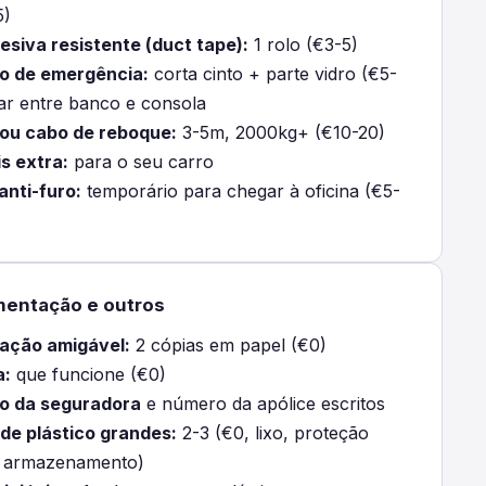
5)
desiva resistente (duct tape):
1 rolo (€3-5)
o de emergência:
corta cinto + parte vidro (€5-
xar entre banco e consola
ou cabo de reboque:
3-5m, 2000kg+ (€10-20)
is extra:
para o seu carro
anti-furo:
temporário para chegar à oficina (€5-
entação e outros
ação amigável:
2 cópias em papel (€0)
a:
que funcione (€0)
o da seguradora
e número da apólice escritos
de plástico grandes:
2-3 (€0, lixo, proteção
 armazenamento)