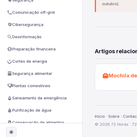
Segurança
outubro).
Comunicação off-grid
Cibersegurança
Desinformação
Preparação financeira
Artigos relaci
Cortes de energia
Segurança alimentar
Mochila d
Plantas comestíveis
Saneamento de emergência
Purificação de água
Início
·
Sobre
·
Contac
Conservação de alimentos
© 2026 72 Horas · 72
Sinais de emergência