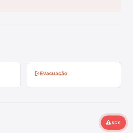
Evacuação
SOS