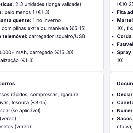
ticas:
2-3 unidades (longa validade)
(€10-2
a:
pelo menos 1 (€1-3)
Fita a
manta quente:
1 no inverno
Martel
com pilhas extra ou manivela (€5-15)
10), fi
 telemóvel:
carregador isqueiro/USB
Corda 
Fusíve
.000+ mAh, carregado (€15-30)
Spray 
alização (€1-3)
10)
corros
Docum
sos rápidos, compressas, ligadura,
Declar
uvas, tesoura (€8-15)
Canet
oal (se aplicável)
Númer
 (verão)
Sacos 
nsetos (verão)
chuva,