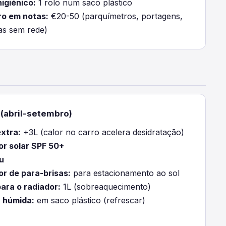
higiénico:
1 rolo num saco plástico
ro em notas:
€20-50 (parquímetros, portagens,
s sem rede)
(abril-setembro)
xtra:
+3L (calor no carro acelera desidratação)
or solar SPF 50+
u
or de para-brisas:
para estacionamento ao sol
ara o radiador:
1L (sobreaquecimento)
 húmida:
em saco plástico (refrescar)