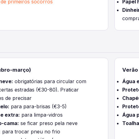
 de primeiros socorros
Papel 
Dinhei
compra
ubro-março)
Verão 
neve:
obrigatórias para circular com
Água e
ertas estradas (€30-80). Praticar
Protet
s de precisar
Chapé
elo:
para para-brisas (€3-5)
Protet
e extra:
para limpa-vidros
Água p
o-cama:
se ficar preso pela neve
Toalha
:
para trocar pneu no frio