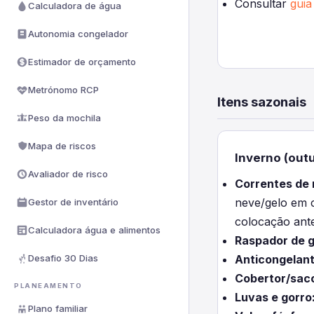
Consultar
guia
Calculadora de água
Autonomia congelador
Estimador de orçamento
Metrónomo RCP
Itens sazonais
Peso da mochila
Mapa de riscos
Inverno (out
Avaliador de risco
Correntes de 
neve/gelo em c
Gestor de inventário
colocação ante
Calculadora água e alimentos
Raspador de g
Desafio 30 Dias
Anticongelant
Cobertor/sac
PLANEAMENTO
Luvas e gorro
Plano familiar