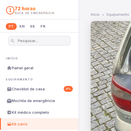
72 horas
GUIA DE EMERGÊNCIA
Início
Equipamento
PT
EN
ES
FR
INÍCIO
Painel geral
EQUIPAMENTO
Checklist de casa
0%
Mochila de emergência
Kit médico completo
Kit carro