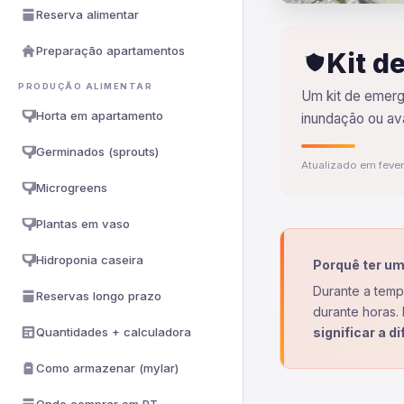
Reserva alimentar
Preparação apartamentos
Kit d
PRODUÇÃO ALIMENTAR
Um kit de emerg
Horta em apartamento
inundação ou ava
Germinados (sprouts)
Atualizado em feve
Microgreens
Plantas em vaso
Hidroponia caseira
Porquê ter um
Durante a temp
Reservas longo prazo
durante horas. 
Quantidades + calculadora
significar a d
Como armazenar (mylar)