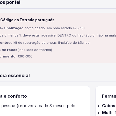
os por lei
 Código da Estrada português
é-sinalização:
homologado, em bom estado (€5-15)
pelo menos 1, deve estar acessível DENTRO do habitáculo, não na mal
lente
ou kit de reparação de pneus (incluído de fábrica)
 de rodas
(incluídos de fábrica)
primento:
€60-300
cia essencial
a e conforto
Ferra
 pessoa (renovar a cada 3 meses pelo
Cabos 
)
Multi-