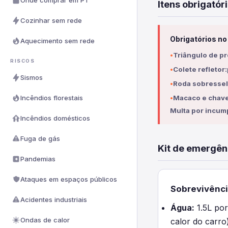
Onde comprar em PT
Itens obrigatóri
Cozinhar sem rede
Obrigatórios no
Aquecimento sem rede
Triângulo de pr
RISCOS
Colete refletor:
Sismos
Roda sobresse
Incêndios florestais
Macaco e chave
Multa por incum
Incêndios domésticos
Fuga de gás
Kit de emergên
Pandemias
Ataques em espaços públicos
Sobrevivênci
Acidentes industriais
Água:
1.5L por
Ondas de calor
calor do carro