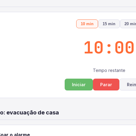
10 min
15 min
20 mi
10:00
Tempo restante
Iniciar
Parar
Rein
do: evacuação de casa
Soar o alarme