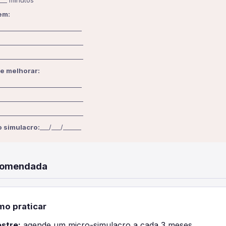
___ minutos
em:
____________________________
____________________________
____________________________
e melhorar:
____________________________
____________________________
____________________________
 simulacro:
___/___/______
comendada
o praticar
estre:
agende um micro-simulacro a cada 3 meses