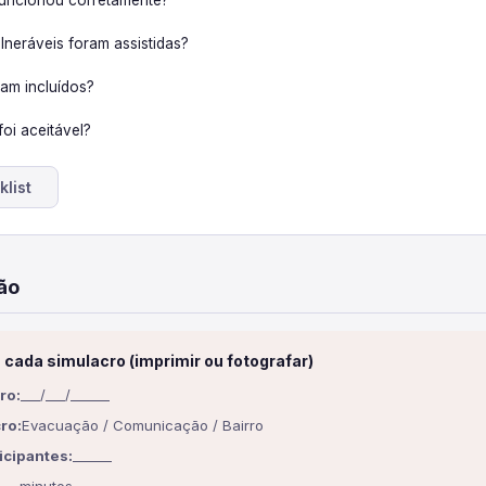
uncionou corretamente?
lneráveis foram assistidas?
ram incluídos?
foi aceitável?
list
ão
cada simulacro (imprimir ou fotografar)
ro:
___/___/______
ro:
Evacuação / Comunicação / Bairro
icipantes:
______