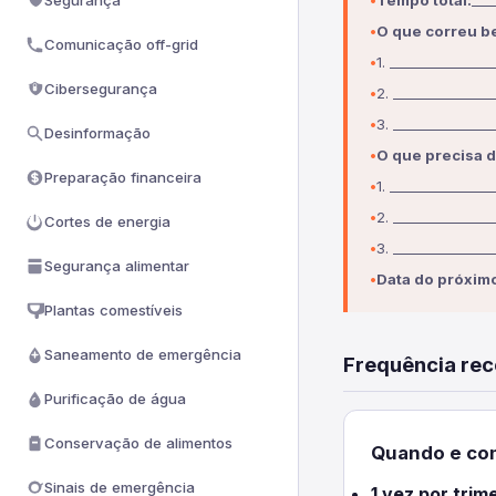
Segurança
Tempo total:
___
O que correu b
Comunicação off-grid
1. _______________
Cibersegurança
2. _______________
3. _______________
Desinformação
O que precisa d
Preparação financeira
1. _______________
2. _______________
Cortes de energia
3. _______________
Segurança alimentar
Data do próximo
Plantas comestíveis
Saneamento de emergência
Frequência re
Purificação de água
Conservação de alimentos
Quando e com
Sinais de emergência
1 vez por trim