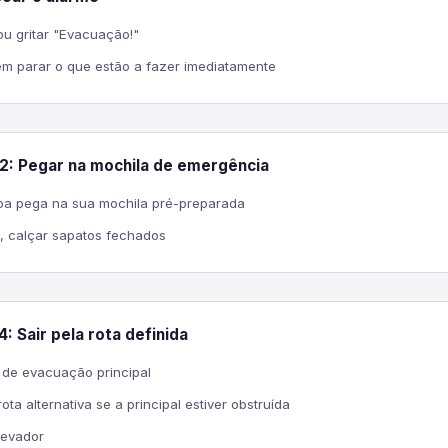
ou gritar "Evacuação!"
m parar o que estão a fazer imediatamente
2: Pegar na mochila de emergência
a pega na sua mochila pré-preparada
l, calçar sapatos fechados
: Sair pela rota definida
a de evacuação principal
rota alternativa se a principal estiver obstruída
levador