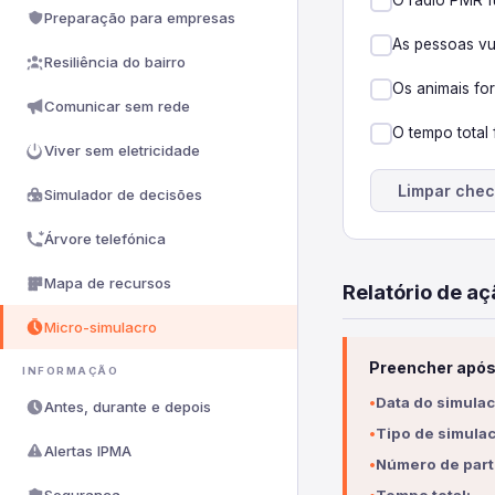
O rádio PMR f
Preparação para empresas
As pessoas vu
Resiliência do bairro
Os animais fo
Comunicar sem rede
O tempo total 
Viver sem eletricidade
Limpar check
Simulador de decisões
Árvore telefónica
Mapa de recursos
Relatório de aç
Micro-simulacro
Preencher após 
INFORMAÇÃO
Data do simulac
Antes, durante e depois
Tipo de simulac
Alertas IPMA
Número de part