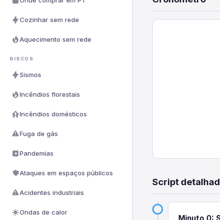
Onde comprar em PT
Cozinhar sem rede
Aquecimento sem rede
RISCOS
Sismos
Incêndios florestais
Incêndios domésticos
Fuga de gás
Pandemias
Ataques em espaços públicos
Script detalha
Acidentes industriais
Ondas de calor
Minuto 0: 