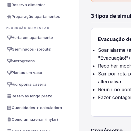
Reserva alimentar
3 tipos de simu
Preparação apartamentos
PRODUÇÃO ALIMENTAR
Horta em apartamento
Evacuação de
Germinados (sprouts)
Soar alarme (a
"Evacuação!")
Microgreens
Recolher moch
Plantas em vaso
Sair por rota p
alternativa
Hidroponia caseira
Reunir no pon
Reservas longo prazo
Fazer contage
Quantidades + calculadora
Como armazenar (mylar)
Cronómetro