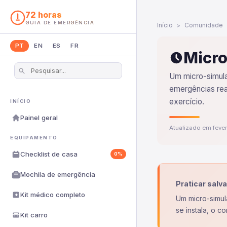
72 horas
GUIA DE EMERGÊNCIA
Início
Comunidade
PT
EN
ES
FR
Micro
Um micro-simulac
emergências reai
exercício.
INÍCIO
Painel geral
Atualizado em feve
EQUIPAMENTO
Checklist de casa
0%
Mochila de emergência
Praticar salva
Kit médico completo
Um micro-simul
se instala, o c
Kit carro