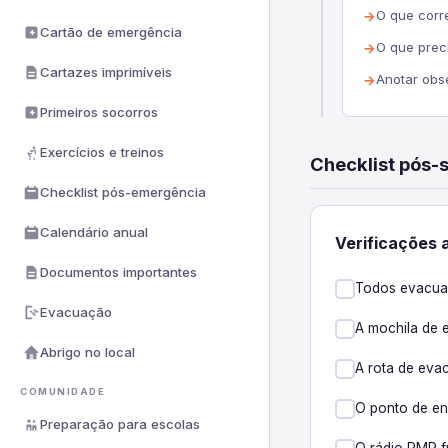
O que corr
Cartão de emergência
O que prec
Cartazes imprimíveis
Anotar obs
Primeiros socorros
Exercícios e treinos
Checklist pós-
Checklist pós-emergência
Calendário anual
Verificações 
Documentos importantes
Todos evacua
Evacuação
A mochila de 
Abrigo no local
A rota de eva
COMUNIDADE
O ponto de en
Preparação para escolas