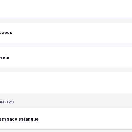
 cabos
ivete
NHEIRO
em saco estanque