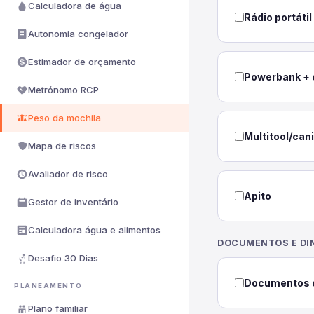
Calculadora de água
Rádio portátil
Autonomia congelador
Estimador de orçamento
Powerbank +
Metrónomo RCP
Peso da mochila
Multitool/can
Mapa de riscos
Avaliador de risco
Apito
Gestor de inventário
Calculadora água e alimentos
DOCUMENTOS E DI
Desafio 30 Dias
Documentos 
PLANEAMENTO
Plano familiar