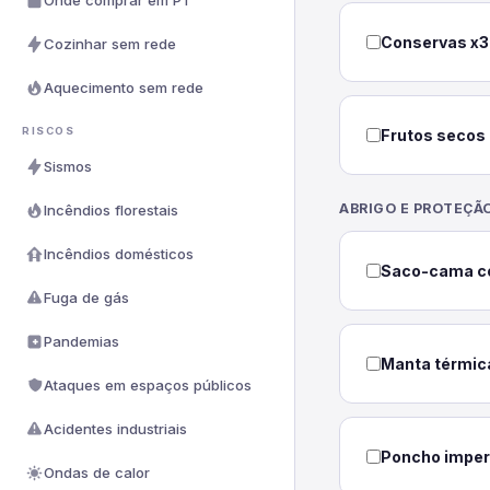
Onde comprar em PT
Conservas x3
Cozinhar sem rede
Aquecimento sem rede
RISCOS
Frutos secos
Sismos
ABRIGO E PROTEÇÃ
Incêndios florestais
Incêndios domésticos
Saco-cama c
Fuga de gás
Pandemias
Manta térmic
Ataques em espaços públicos
Acidentes industriais
Poncho impe
Ondas de calor