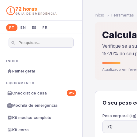
72 horas
GUIA DE EMERGÊNCIA
Início
Ferramentas
PT
EN
ES
FR
Calcula
Verifique se a 
15-20% do seu p
INÍCIO
Atualizado em feve
Painel geral
EQUIPAMENTO
Checklist de casa
0%
O seu peso c
Mochila de emergência
Peso corporal (kg)
Kit médico completo
Kit carro