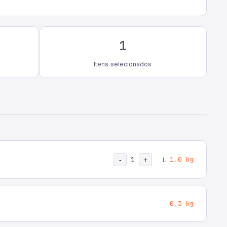
1
Itens selecionados
1
1.0 kg
-
+
L
0.3 kg