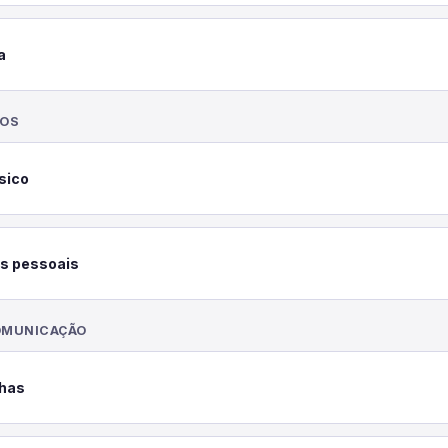
a
ROS
sico
s pessoais
OMUNICAÇÃO
lhas