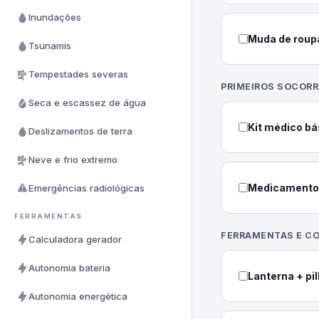
Inundações
Muda de roup
Tsunamis
Tempestades severas
PRIMEIROS SOCOR
Seca e escassez de água
Kit médico bá
Deslizamentos de terra
Neve e frio extremo
Medicamento
Emergências radiológicas
FERRAMENTAS
FERRAMENTAS E C
Calculadora gerador
Autonomia bateria
Lanterna + pi
Autonomia energética