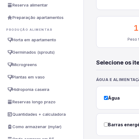
Reserva alimentar
Preparação apartamentos
1
PRODUÇÃO ALIMENTAR
Peso t
Horta em apartamento
Germinados (sprouts)
Selecione os it
Microgreens
Plantas em vaso
ÁGUA E ALIMENTAÇ
Hidroponia caseira
Água
Reservas longo prazo
Quantidades + calculadora
Barras energé
Como armazenar (mylar)