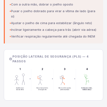
Com a outra mão, dobrar o joelho oposto
Puxar o joelho dobrado para virar a vítima de lado (para
si)
Ajustar o joelho de cima para estabilizar (ângulo reto)
Inclinar ligeiramente a cabeça para trás (abrir via aérea)
Verificar respiração regularmente até chegada do INEM
POSIÇÃO LATERAL DE SEGURANÇA (PLS) — 4
PASSOS
1
2
3
4
Ajoelhe-se ao
Braço mais próximo
Mão no ombro oposto,
Rodar para o lado,
lado da vítima
em ângulo reto
joelho levantado
inclinar cabeça