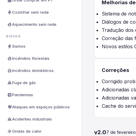
Onde comprar em PT
Melhorias de
Cozinhar sem rede
Sistema de not
Diálogos de co
Aquecimento sem rede
Tradução dos d
RISCOS
Correção das fe
Novos estilos 
Sismos
Incêndios florestais
Correções
Incêndios domésticos
Corrigido prob
Fuga de gás
Adicionadas cl
Pandemias
Adicionadas va
Cache do servi
Ataques em espaços públicos
Acidentes industriais
Ondas de calor
v2.0
7 de fevereir