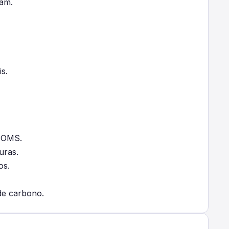
am.
s.
a OMS.
uras.
os.
de carbono.