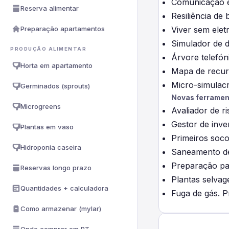
Comunicação e
Reserva alimentar
Resiliência de
Preparação apartamentos
Viver sem elet
Simulador de d
PRODUÇÃO ALIMENTAR
Árvore telefón
Horta em apartamento
Mapa de recurs
Micro-simulacr
Germinados (sprouts)
Novas ferrament
Microgreens
Avaliador de r
Gestor de inve
Plantas em vaso
Primeiros soco
Hidroponia caseira
Saneamento de 
Preparação par
Reservas longo prazo
Plantas selvag
Quantidades + calculadora
Fuga de gás. 
Como armazenar (mylar)