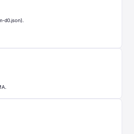
m-d0.json).
MA.