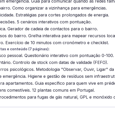
m emergência. Guia para comunicar quando as redes falh
 bairro. Como organizar a vizinhança para emergências.
ricidade. Estratégias para cortes prolongados de energia.
ecisões. 5 cenários interativos com pontuação.
ica. Gerador de cadeia de contactos para o bairro.
os do bairro. Grelha interativa para mapear recursos locai
o. Exercício de 10 minutos com cronómetro e checklist.
as e conteúdo (7 páginas):
isco pessoal. Questionário interativo com pontuação 0-100.
ntário. Controlo de stock com datas de validade (FEFO).
rros psicológicos. Metodologia "Observar, Ouvir, Ligar" d
emergência. Higiene e gestão de resíduos sem infraestrut
a apartamentos. Guia específico para quem vive em prédi
ens comestíveis. 12 plantas comuns em Portugal.
Procedimentos para fugas de gás natural, GPL e monóxido 