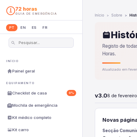
72 horas
GUIA DE EMERGÊNCIA
Início
Sobre
His
PT
EN
ES
FR
Histó
Registo de todas
Horas.
INÍCIO
Atualizado em feve
Painel geral
EQUIPAMENTO
Checklist de casa
0%
v3.0
8 de fevereir
Mochila de emergência
Kit médico completo
Novas página
Kit carro
Secção Comunid