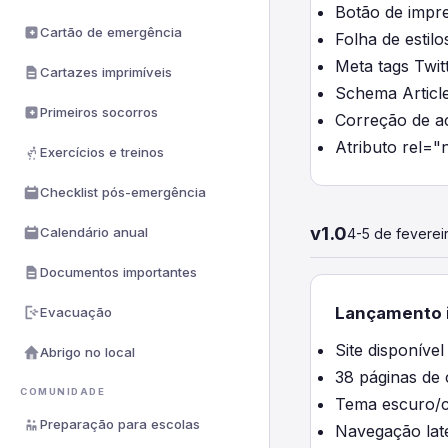
Botão de impre
Cartão de emergência
Folha de estil
Meta tags Twit
Cartazes imprimíveis
Schema Articl
Primeiros socorros
Correção de a
Atributo rel="
Exercícios e treinos
Checklist pós-emergência
v1.0
Calendário anual
4-5 de feverei
Documentos importantes
Lançamento i
Evacuação
Site disponíve
Abrigo no local
38 páginas de 
COMUNIDADE
Tema escuro/c
Preparação para escolas
Navegação late