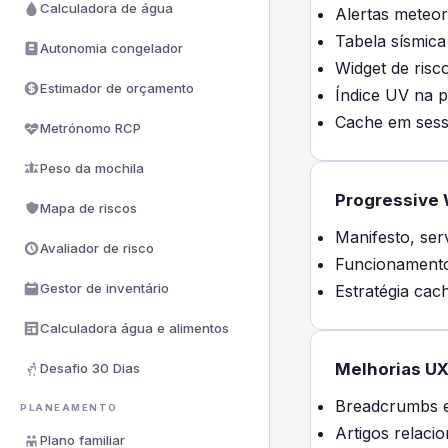
Calculadora de água
Alertas meteor
Tabela sísmica
Autonomia congelador
Widget de risc
Estimador de orçamento
Índice UV na p
Cache em sess
Metrónomo RCP
Peso da mochila
Progressive
Mapa de riscos
Manifesto, ser
Avaliador de risco
Funcionamento 
Gestor de inventário
Estratégia cac
Calculadora água e alimentos
Melhorias UX
Desafio 30 Dias
Breadcrumbs e
PLANEAMENTO
Artigos relaci
Plano familiar