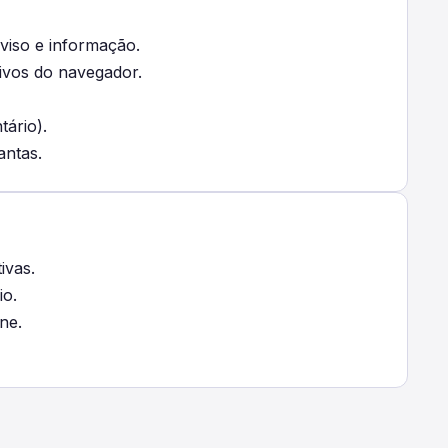
aviso e informação.
tivos do navegador.
tário).
antas.
ivas.
io.
ne.