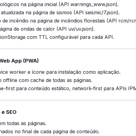
ológicos na página inicial (API warnings_www.json).
 atualizada na página de sismos (API seismic/7.json).
o de incêndio na página de incêndios florestais (API rcm/rc
ágina de ondas de calor (API uv/uv.json).
ionStorage com TTL configurável para cada API.
 Web App (PWA)
vice worker e ícone para instalação como aplicação.
offline com cache de todas as páginas.
he-first para conteúdo estático, network-first para APIs IP
 e SEO
m todas as páginas.
onados no final de cada página de conteúdo.