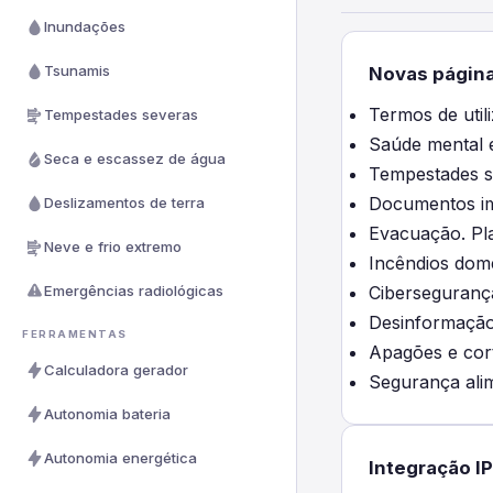
Inundações
Tsunamis
Novas página
Termos de util
Tempestades severas
Saúde mental 
Seca e escassez de água
Tempestades se
Documentos im
Deslizamentos de terra
Evacuação. Pla
Neve e frio extremo
Incêndios domé
Emergências radiológicas
Cibersegurança
Desinformação
FERRAMENTAS
Apagões e cort
Calculadora gerador
Segurança alim
Autonomia bateria
Autonomia energética
Integração I